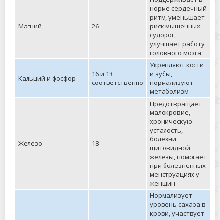
норме сердечный
ритм, уменьшает
Магний
26
риск мышечных
судорог,
улучшает работу
головного мозга
Укрепляют кости
16 и 18
и зубы,
Кальций и фосфор
соответственно
нормализуют
метаболизм
Предотвращает
малокровие,
хроническую
усталость,
болезни
Железо
18
щитовидной
железы, помогает
при болезненных
менструациях у
женщин
Нормализует
уровень сахара в
крови, участвует