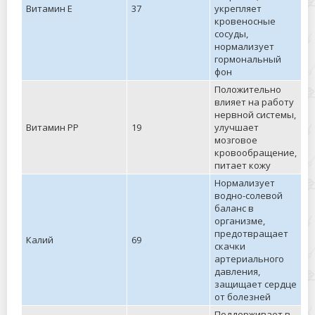
Витамин Е
37
укрепляет
кровеносные
сосуды,
нормализует
гормональный
фон
Положительно
влияет на работу
нервной системы,
Витамин РР
19
улучшает
мозговое
кровообращение,
питает кожу
Нормализует
водно-солевой
баланс в
организме,
предотвращает
Калий
69
скачки
артериального
давления,
защищает сердце
от болезней
Поддерживает в