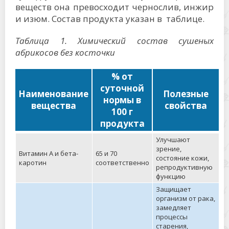
веществ она превосходит чернослив, инжир
и изюм. Состав продукта указан в таблице.
Таблица 1. Химический состав сушеных
абрикосов без косточки
% от
суточной
Наименование
Полезные
нормы в
вещества
свойства
100 г
продукта
Улучшают
зрение,
Витамин А и бета-
65 и 70
состояние кожи,
каротин
соответственно
репродуктивную
функцию
Защищает
организм от рака,
замедляет
процессы
старения,