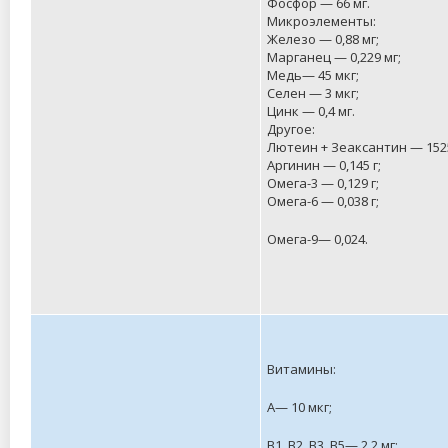
Фосфор — 66 мг.
Микроэлементы:
Железо — 0,88 мг;
Марганец — 0,229 мг;
Медь— 45 мкг;
Селен — 3 мкг;
Цинк — 0,4 мг.
Другое:
Лютеин + Зеаксантин — 1525
Аргинин — 0,145 г;
Омега-3 — 0,129 г;
Омега-6 — 0,038 г;
Омега-9— 0,024.
Витамины:
А— 10 мкг;
В1, В2, В3, В5— 2,2 мг;