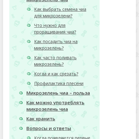
Как выбрать семена чиа
для микрозелени?
Что нужно для
проращивания чиа?
Как посадить чиа на
микрозелень?
Как часто поливать
микрозелень?
Когда и как срезать?
Профилактика плесени
Микрозелень чиа – польза
Как можно употреблять
микрозелень чиа
Как хранить
Вопросы и ответы
Когда появляются первые