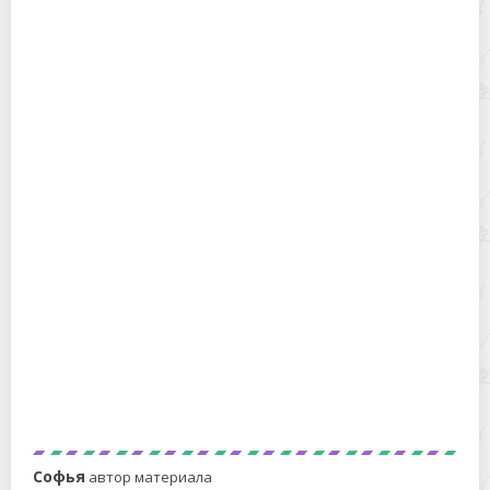
Как вырастить вкусную микрозелень амаранта дома
Как легко выращивать вкусную микрозелень кольраби
в домашних условиях
Софья
автор материала