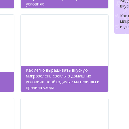
Виды
условиях
вкус
Как
микр
и ух
Как легко выращивать вкусную
микрозелень свеклы в домашних
условиях: необходимые материалы и
правила ухода