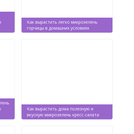
х
Как вырастить легко микрозелень
горчицы в домашних условиях
елень
ы
Как вырастить дома полезную и
вкусную микрозелень кресс-салата