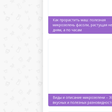
Как прорастить маш: полезная
микрозелень фасоли, растущая не
дням, а по часам
Виды и описание микрозелени – 3
вкусных и полезных разновидност