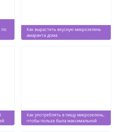
 по
Как вырастить вкусную микрозелень
амаранта дома
0
Как употреблять в пищу микрозелень,
ей
чтобы польза была максимальной