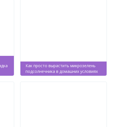
адка
Как просто вырастить микрозелень
подсолнечника в домашних условиях