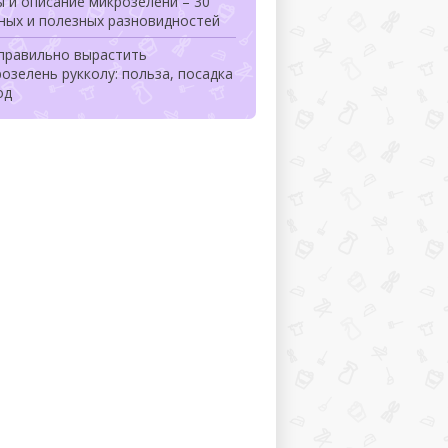
 и описание микрозелени – 30
ных и полезных разновидностей
 правильно вырастить
озелень рукколу: польза, посадка
од