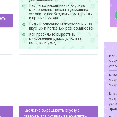
Как легко выращивать вкусную
микрозелень свеклы в домашних
условиях: необходимые материалы
и правила ухода
реты
Виды и описание микрозелени – 30
вкусных и полезных разновидностей
Как правильно вырастить
микрозелень рукколу: польза,
посадка и уход
Как
мик
усл
Как
мик
мик
Как
мик
усл
прав
Как легко выращивать вкусную
х
микрозелень кольраби в домашних