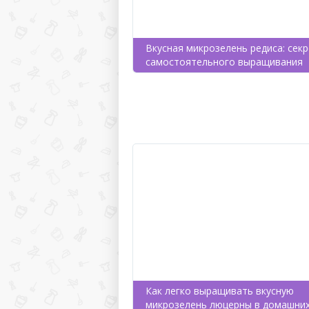
Вкусная микрозелень редиса: сек
самостоятельного выращивания
Как легко выращивать вкусную
микрозелень люцерны в домашни