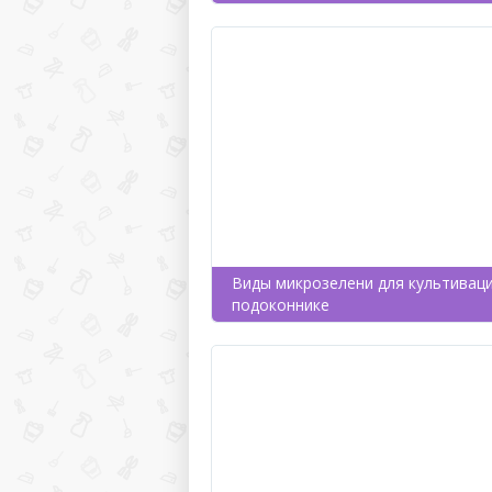
Виды микрозелени для культиваци
подоконнике