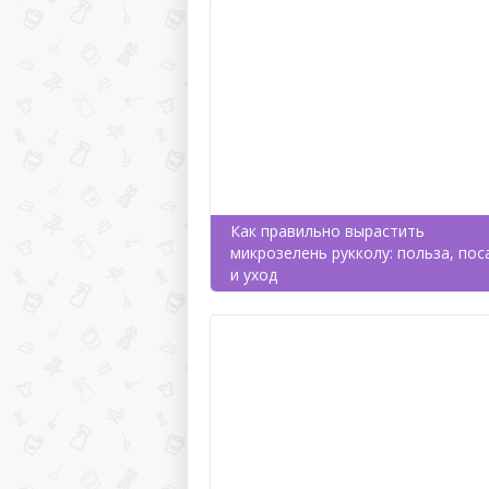
Как правильно вырастить
микрозелень рукколу: польза, пос
и уход