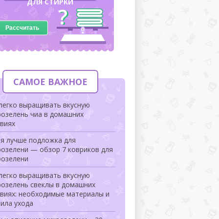
ДЛЯ СТИРКИ
Рассчитать
САМОЕ ВАЖНОЕ
 легко выращивать вкусную
розелень чиа в домашних
овиях
ая лучше подложка для
розелени — обзор 7 ковриков для
розелени
 легко выращивать вкусную
розелень свеклы в домашних
овиях: необходимые материалы и
ила ухода