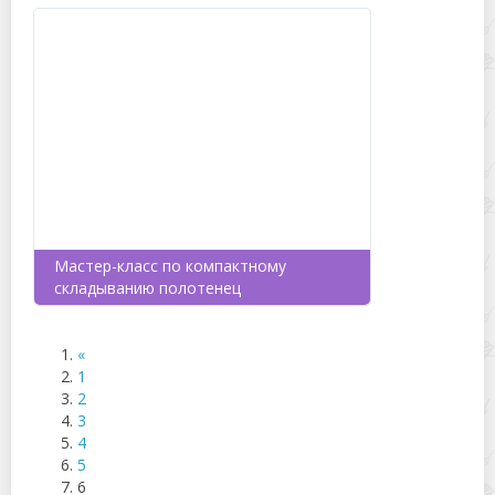
Мастер-класс по компактному
складыванию полотенец
«
1
2
3
4
5
6