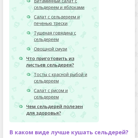
Витаминный салат с
сельдереем и яблоками
Салат с сельдереем и
печенью трески
Тушеная говядина с
сельдереем
Овощной смузи
Что приготовить из
листьев сельдерея?
Тосты с красной рыбой и
сельдереем
Салат с рисом и
сельдереем
Чем сельдерей полезен
для здоровья?
В каком виде лучше кушать сельдерей?