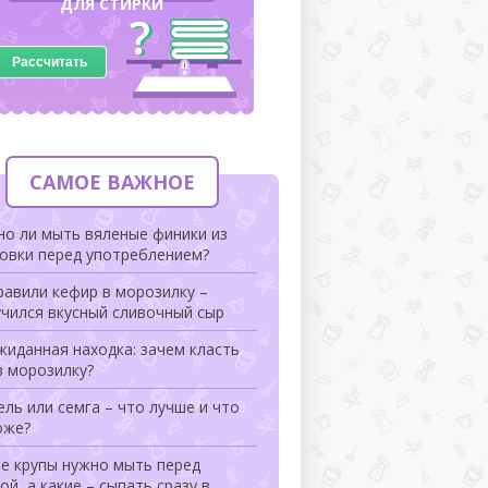
ДЛЯ СТИРКИ
Рассчитать
САМОЕ ВАЖНОЕ
но ли мыть вяленые финики из
ковки перед употреблением?
авили кефир в морозилку –
чился вкусный сливочный сыр
иданная находка: зачем класть
в морозилку?
ль или семга – что лучше и что
оже?
ие крупы нужно мыть перед
ой, а какие – сыпать сразу в