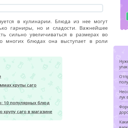
зуется в кулинарии. Блюда из нее могут
ько гарниры, но и сладости. Важнейшее
сть сильно увеличиваться в размерах во
во многих блюдах она выступает в роли
Нуж
упа
о
Отпр
полу
аммах крупы саго
Неож
лук 
о: 10 популярных блюд
Форе
 крупу саго в магазине
дор
Как
варк