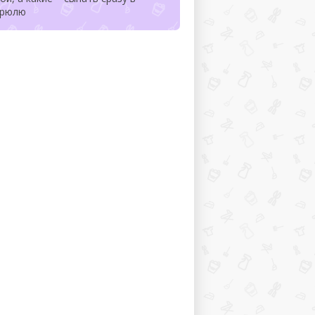
трюлю