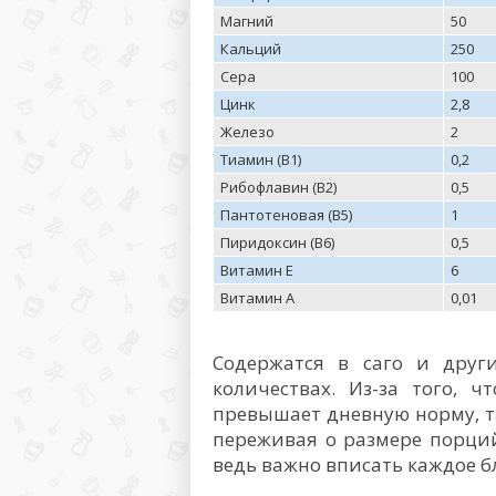
Магний
50
Кальций
250
Сера
100
Цинк
2,8
Железо
2
Тиамин (В1)
0,2
Рибофлавин (В2)
0,5
Пантотеновая (В5)
1
Пиридоксин (В6)
0,5
Витамин Е
6
Витамин А
0,01
Содержатся в саго и друг
количествах. Из-за того, 
превышает дневную норму, т
переживая о размере порций.
ведь важно вписать каждое б