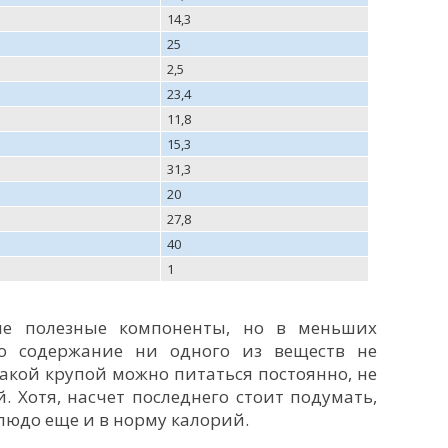
14,3
25
2,5
23,4
11,8
15,3
31,3
20
27,8
40
1
ие полезные компоненты, но в меньших
что содержание ни одного из веществ не
акой крупой можно питаться постоянно, не
 Хотя, насчет последнего стоит подумать,
людо еще и в норму калорий.