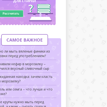
ДЛЯ СТИРКИ
Рассчитать
САМОЕ ВАЖНОЕ
но ли мыть вяленые финики из
ковки перед употреблением?
авили кефир в морозилку –
чился вкусный сливочный сыр
иданная находка: зачем класть
в морозилку?
ль или семга – что лучше и что
оже?
ие крупы нужно мыть перед
ой, а какие – сыпать сразу в