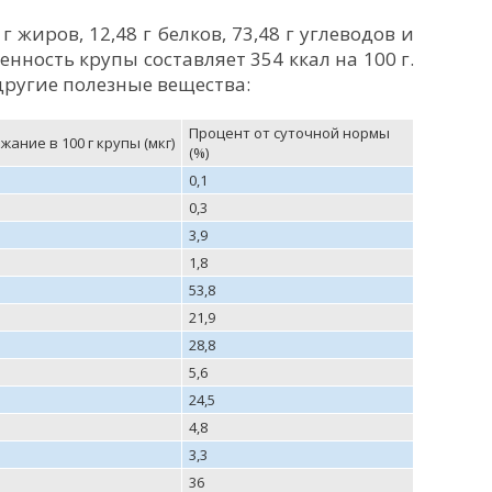
г жиров, 12,48 г белков, 73,48 г углеводов и
енность крупы составляет 354 ккал на 100 г.
другие полезные вещества:
Процент от суточной нормы
жание в 100 г крупы (мкг)
(%)
0,1
0,3
3,9
1,8
53,8
21,9
28,8
5,6
24,5
4,8
3,3
36