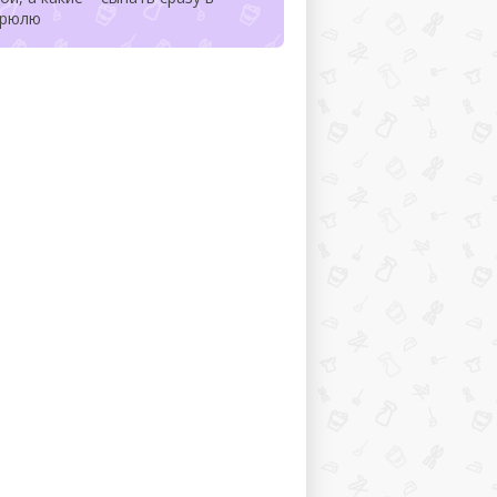
трюлю