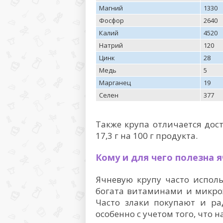
Магний
1330
Фосфор
2640
Калий
4520
Натрий
120
Цинк
28
Медь
5
Марганец
19
Селен
377
Также крупа отличается дос
17,3 г на 100 г продукта.
Кому и для чего полезна 
Ячневую крупу часто исполь
богата витаминами и микро
Часто злаки покупают и ра
особенно с учетом того, что 