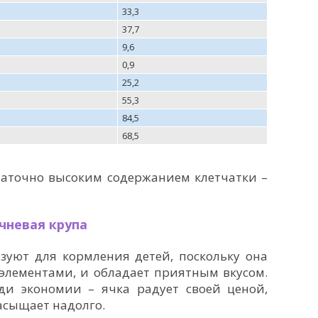
33,3
37,7
9,6
0,9
25,2
55,3
84,5
68,5
таточно высоким содержанием клетчатки –
ячневая крупа
зуют для кормления детей, поскольку она
элементами, и обладает приятным вкусом.
ди экономии – ячка радует своей ценой,
насыщает надолго.