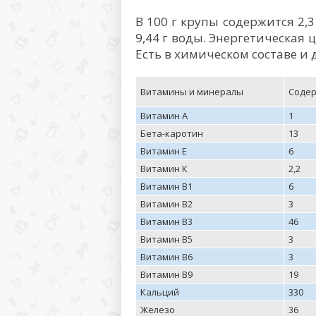
В 100 г крупы содержится 2,3 
9,44 г воды. Энергетическая ц
Есть в химическом составе и 
Витамины и минералы
Содер
Витамин А
1
Бета-каротин
13
Витамин Е
6
Витамин К
2,2
Витамин В1
6
Витамин В2
3
Витамин В3
46
Витамин В5
3
Витамин В6
3
Витамин В9
19
Кальций
330
Железо
36