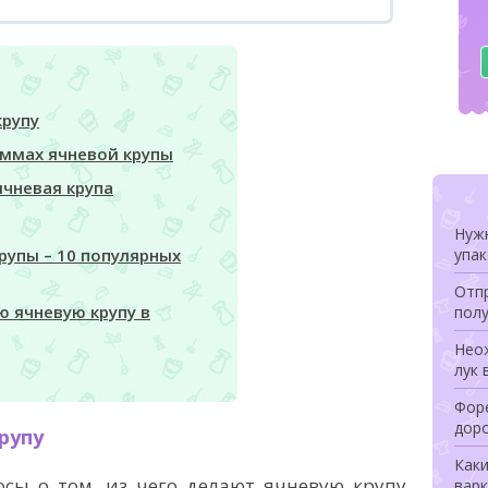
крупу
аммах ячневой крупы
ячневая крупа
Нуж
упа
рупы – 10 популярных
Отпр
ю ячневую крупу в
полу
Неож
лук 
Форе
дор
рупу
Как
сы о том, из чего делают ячневую крупу.
варк