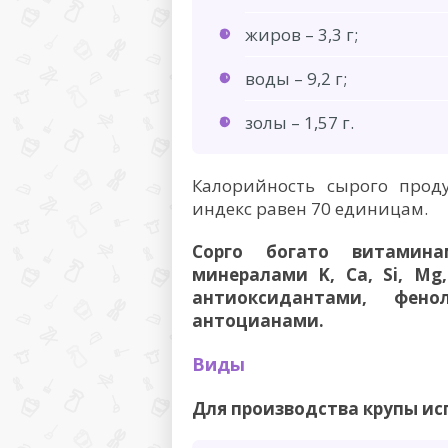
жиров – 3,3 г;
воды – 9,2 г;
золы – 1,57 г.
Калорийность сырого проду
индекс равен 70 единицам.
Сорго богато витамина
минералами K, Ca, Si, Mg,
антиоксидантами, фено
антоцианами.
Виды
Для производства крупы исп