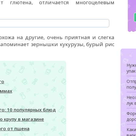
т глютена, отличается многоцелевым
охожа на другие, очень приятная и слегка
напоминает зернышки кукурузы, бурый рис
Нуж
упа
Отпр
го
полу
аммах
Неож
лук 
го: 10 популярных блюд
Форе
ю крупу в магазине
дор
рго от пшена
Как
варк