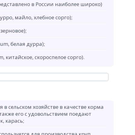
редставлено в России наиболее широко)
урро, майло, хлебное сорго);
зерновое);
um, белая дурра);
, китайское, скороспелое сорго).
я в сельском хозяйстве в качестве корма
также его с удовольствием поедают
к, карась;
спользуется для производства круп.