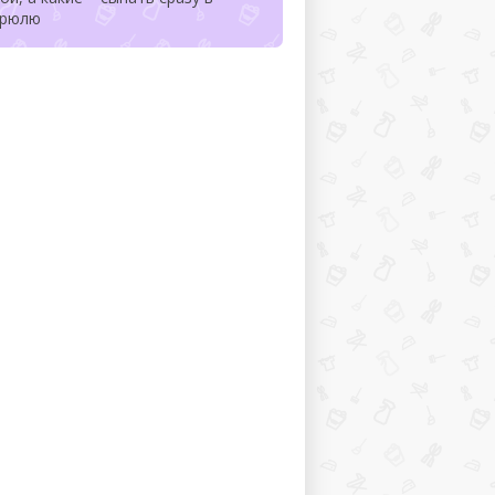
трюлю