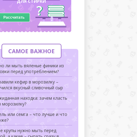
ДЛЯ СТИРКИ
Рассчитать
САМОЕ ВАЖНОЕ
но ли мыть вяленые финики из
ковки перед употреблением?
авили кефир в морозилку –
чился вкусный сливочный сыр
иданная находка: зачем класть
в морозилку?
ль или семга – что лучше и что
оже?
ие крупы нужно мыть перед
ой, а какие – сыпать сразу в