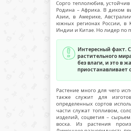
Сорго теплолюбив, устойчив 
Родина – Африка. В диком в
Азии, в Америке, Австрали
южных регионах России, в К
Индии и Китае. Но лидер по 
Интересный факт. 
растительного мира
без влаги, и это в ж
приостанавливает св
Растение много для чего исп
также служит для изготов
определенных сортов использ
части служат топливом, сол
изделий, соцветия – сырьем
воска. Из растения произ
Лимонную разновидность при