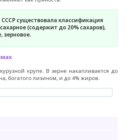
В СССР существовала классификация
 сахарное (содержит до 20% сахаров),
, зерновое.
ммах
укурузной крупе. В зерне накапливается до
а, богатого лизином, и до 4% жиров.