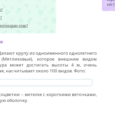
кас
о?
?
вопоказан злак?
го
 Делают крупу из одноименного однолетнего
 (Мятликовые), которое внешним видом
тура может достигать высоты 4 м, очень
я, насчитывает около 100 видов. Фото:
соцветии – метелке с короткими веточками,
ую оболочку.