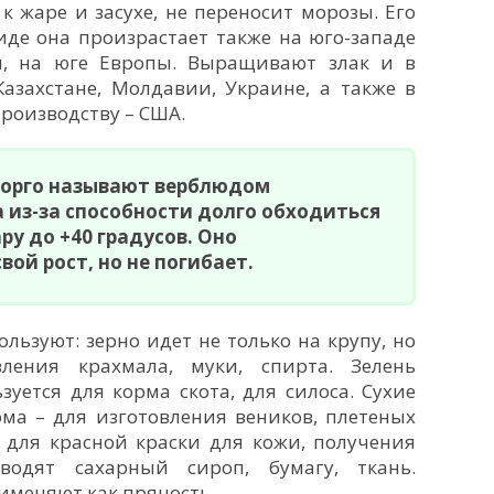
к жаре и засухе, не переносит морозы. Его
иде она произрастает также на юго-западе
и, на юге Европы. Выращивают злак и в
азахстане, Молдавии, Украине, а также в
производству – США.
Сорго называют верблюдом
 из-за способности долго обходиться
ару до +40 градусов. Оно
ой рост, но не погибает.
ользуют: зерно идет не только на крупу, но
ления крахмала, муки, спирта. Зелень
уется для корма скота, для силоса. Сухие
ома – для изготовления веников, плетеных
 для красной краски для кожи, получения
водят сахарный сироп, бумагу, ткань.
меняют как пряность.