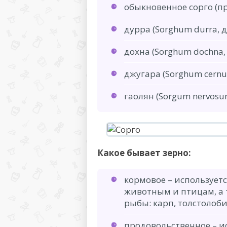
обыкновенное сорго (п
дурра (Sorghum durra, д
дохна (Sorghum dochna, 
джугара (Sorghum cernu
гаолян (Sorgum nervosum
Какое бывает зерно:
кормовое – используетс
животным и птицам, а 
рыбы: карп, толстолоби
продовольственное – и