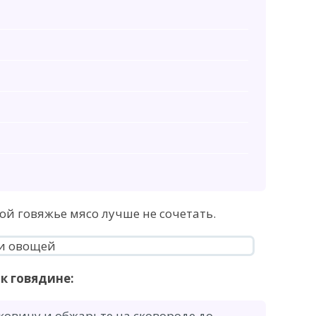
ой говяжье мясо лучше не сочетать.
к говядине:
ковицу и обжарьте на сковороде до