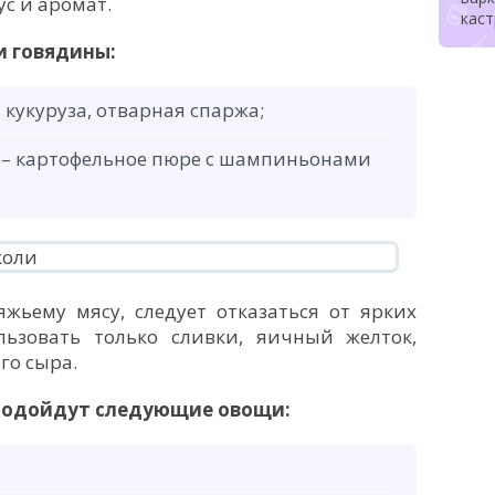
с и аромат.
кас
и говядины:
, кукуруза, отварная спаржа;
 – картофельное пюре с шампиньонами
жьему мясу, следует отказаться от ярких
ьзовать только сливки, яичный желток,
го сыра.
 подойдут следующие овощи: