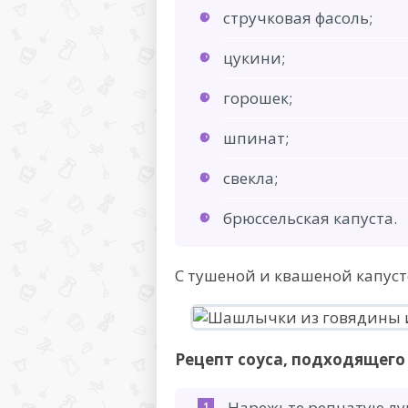
стручковая фасоль;
цукини;
горошек;
шпинат;
свекла;
брюссельская капуста.
С тушеной и квашеной капуст
Рецепт соуса, подходящего 
Нарежьте репчатую лу