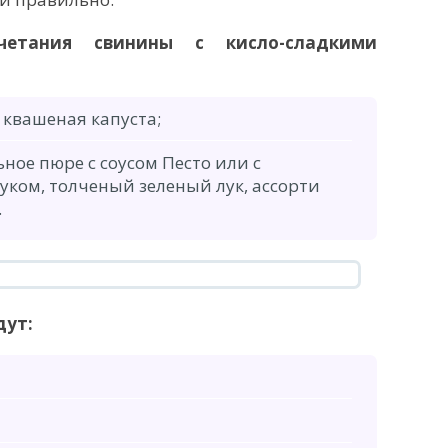
етания свинины с кисло-сладкими
 квашеная капуста;
ьное пюре с соусом Песто или с
ком, толченый зеленый лук, ассорти
.
дут: