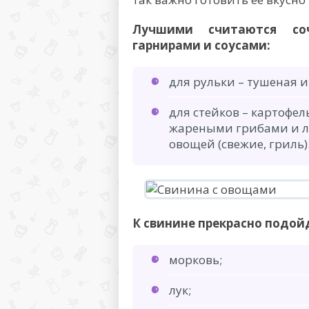
Лучшими считаются соч
гарнирами и соусами:
для рульки – тушеная и
для стейков – картофел
жареными грибами и лу
овощей (свежие, гриль)
К свинине прекрасно подой
морковь;
лук;