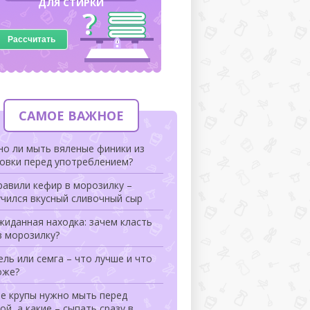
ДЛЯ СТИРКИ
Рассчитать
САМОЕ ВАЖНОЕ
но ли мыть вяленые финики из
ковки перед употреблением?
авили кефир в морозилку –
чился вкусный сливочный сыр
иданная находка: зачем класть
в морозилку?
ль или семга – что лучше и что
оже?
ие крупы нужно мыть перед
ой, а какие – сыпать сразу в