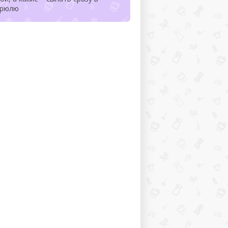
трюлю