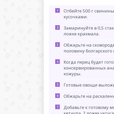
Отбейте 500 г свини
кусочками.
Замаринуйте в 0,5 стака
ложке крахмала.
Обжарьте на сковороде
половину болгарского 
Когда перец будет гото
консервированных анан
кожуры.
Готовые овощи выложи
Обжарьте на раскален
Добавьте к готовому мя
кетчупа, 2 ложек уксуса