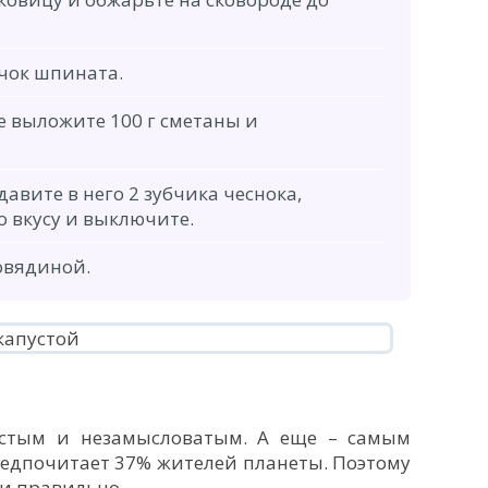
чок шпината.
е выложите 100 г сметаны и
давите в него 2 зубчика чеснока,
о вкусу и выключите.
говядиной.
остым и незамысловатым. А еще – самым
редпочитает 37% жителей планеты. Поэтому
 и правильно.