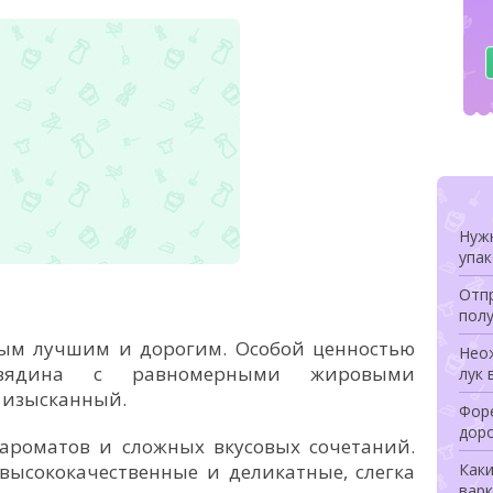
Нуж
упа
Отпр
полу
мым лучшим и дорогим. Особой ценностью
Неож
овядина с равномерными жировыми
лук 
, изысканный.
Форе
дор
 ароматов и сложных вкусовых сочетаний.
высококачественные и деликатные, слегка
Как
варк