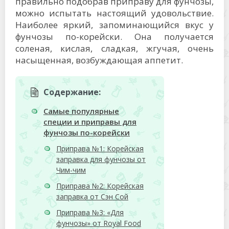
правильно подобрав приправу для фунчозы,
можно испытать настоящий удовольствие.
Наиболее яркий, запоминающийся вкус у
фунчозы по-корейски. Она получается
соленая, кислая, сладкая, жгучая, очень
насыщенная, возбуждающая аппетит.
Содержание:
Самые популярные
специи и приправы для
фунчозы по-корейски
Приправа №1: Корейская
заправка для фунчозы от
Чим-чим
Приправа №2: Корейская
заправка от Сэн Сой
Приправа №3: «Для
фунчозы» от Royal Food