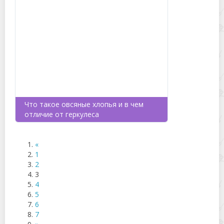
Что такое овсяные хлопья и в чем
отличие от геркулеса
«
1
2
3
4
5
6
7